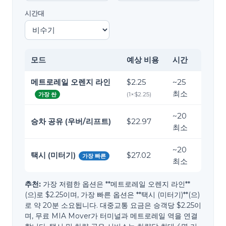
시간대
모드
예상 비용
시간
메트로레일 오렌지 라인
$2.25
~
25
최소
(
1
×
$2.25
)
가장 싼
~
20
승차 공유 (우버/리프트)
$22.97
최소
~
20
택시 (미터기)
$27.02
가장 빠른
최소
추천:
가장 저렴한 옵션은 **메트로레일 오렌지 라인**
(으)로 $2.25이며, 가장 빠른 옵션은 **택시 (미터기)**(으)
로 약 20분 소요됩니다. 대중교통 요금은 승객당 $2.25이
며, 무료 MIA Mover가 터미널과 메트로레일 역을 연결