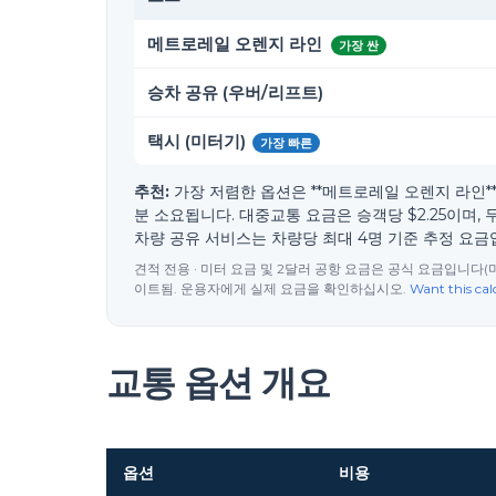
메트로레일 오렌지 라인
가장 싼
승차 공유 (우버/리프트)
택시 (미터기)
가장 빠른
추천:
가장 저렴한 옵션은 **메트로레일 오렌지 라인**(으)
분 소요됩니다. 대중교통 요금은 승객당 $2.25이며, 
차량 공유 서비스는 차량당 최대 4명 기준 추정 요금
견적 전용 · 미터 요금 및 2달러 공항 요금은 공식 요금입니다(
이트됨. 운용자에게 실제 요금을 확인하십시오.
Want this cal
교통 옵션 개요
옵션
비용