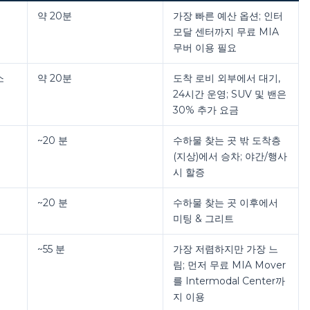
약 20분
가장 빠른 예산 옵션; 인터
모달 센터까지 무료 MIA
무버 이용 필요
소
약 20분
도착 로비 외부에서 대기,
24시간 운영; SUV 및 밴은
30% 추가 요금
~20 분
수하물 찾는 곳 밖 도착층
(지상)에서 승차; 야간/행사
시 할증
~20 분
수하물 찾는 곳 이후에서
미팅 & 그리트
~55 분
가장 저렴하지만 가장 느
림; 먼저 무료 MIA Mover
를 Intermodal Center까
지 이용