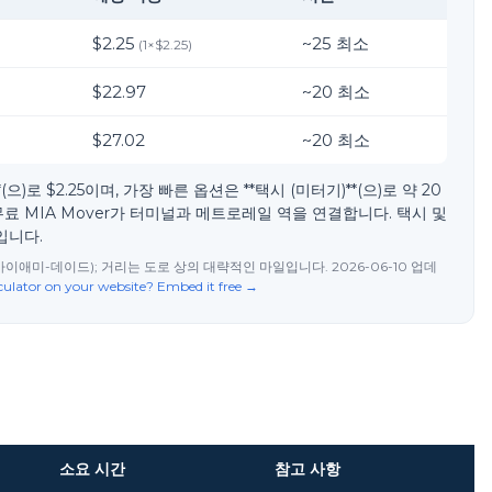
$2.25
~
25
최소
(
1
×
$2.25
)
$22.97
~
20
최소
$27.02
~
20
최소
로 $2.25이며, 가장 빠른 옵션은 **택시 (미터기)**(으)로 약 20
무료 MIA Mover가 터미널과 메트로레일 역을 연결합니다. 택시 및
입니다.
마이애미-데이드); 거리는 도로 상의 대략적인 마일입니다. 2026-06-10 업데
culator on your website? Embed it free →
소요 시간
참고 사항