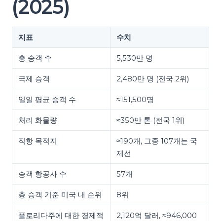
(2025)
지표
수치
총 승객 수
5,530만 명
국제 승객
2,480만 명 (전국 2위)
일일 평균 승객 수
≈151,500명
처리 화물량
≈350만 톤 (전국 1위)
직항 목적지
≈190개, 그중 107개는 국
제선
승객 항공사 수
57개
총 승객 기준 미국 내 순위
8위
플로리다주에 대한 경제적
2,120억 달러, ≈946,000