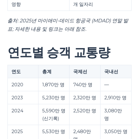
영향
개 일자리
출처: 2025년 마이애미-데이드 항공국 (MDAD) 연말 발
표; 자세한 내용 및 링크는 아래 참조.
연도별 승객 교통량
연도
총계
국제선
국내선
2020
1,870만 명
740만 명
—
2023
5,230만 명
2,320만 명
2,910만 명
2024
5,590만 명
2,520만 명
3,080만
(신기록)
명
2025
5,530만 명
2,480만
3,050만 명