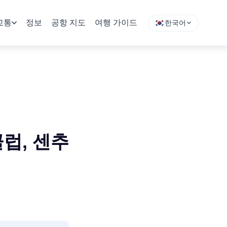
교통
정보
공항 지도
여행 가이드
한국어
럽, 센추