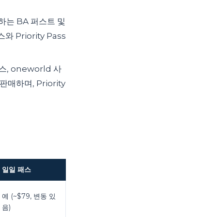
하는 BA 퍼스트 및
riority Pass
, oneworld 사
며, Priority
일일 패스
예 (~$79, 변동 있
음)