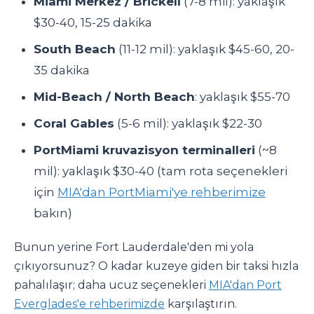
Miami Merkez / Brickell
(7-8 mil): yaklaşık
$30-40, 15-25 dakika
South Beach
(11-12 mil): yaklaşık $45-60, 20-
35 dakika
Mid-Beach / North Beach
: yaklaşık $55-70
Coral Gables
(5-6 mil): yaklaşık $22-30
PortMiami kruvazisyon terminalleri
(~8
mil): yaklaşık $30-40 (tam rota seçenekleri
için
MIA'dan PortMiami'ye rehberimize
bakın)
Bunun yerine Fort Lauderdale'den mi yola
çıkıyorsunuz? O kadar kuzeye giden bir taksi hızla
pahalılaşır; daha ucuz seçenekleri
MIA'dan Port
Everglades'e rehberimizde
karşılaştırın.