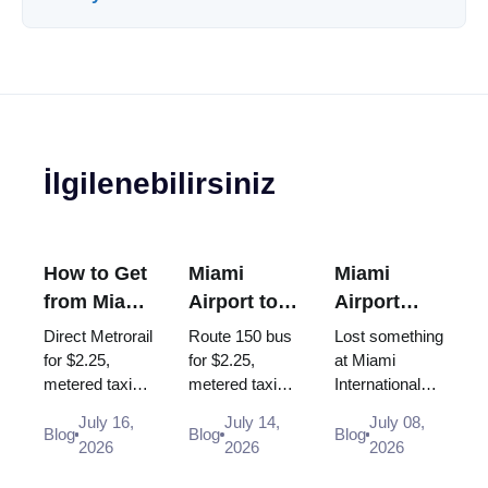
İlgilenebilirsiniz
How to Get
Miami
Miami
from Miami
Airport to
Airport
Airport to
South
Lost and
Direct Metrorail
Route 150 bus
Lost something
Brickell
Beach: Bus
Found:
for $2.25,
for $2.25,
at Miami
metered taxi
metered taxi
International
150, Taxi,
How to
~$30-35 or
(~$40-50, the
Airport? Here
Uber (2026
Report a
July 16,
July 14,
July 08,
Uber - every
$35 flat rate is
is exactly
Blog
Blog
Blog
Guide)
Lost Item
2026
2026
2026
way from MIA
gone) or Uber -
where and how
to Brickell in
every way
to report items