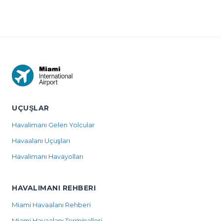
2026, with
from MIA to
lost in the
times and
South Beach
terminal, at
scenar...
i...
TS...
UÇUŞLAR
Havalimanı Gelen Yolcular
Havaalanı Uçuşları
Havalimanı Havayolları
HAVALIMANI REHBERI
Miami Havaalanı Rehberi
Miami Havaalanı Terminalleri