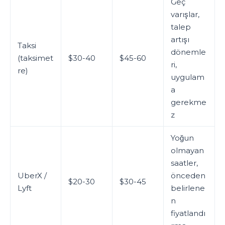
Geç
varışlar,
talep
artışı
Taksi
dönemle
(taksimet
$30-40
$45-60
ri,
re)
uygulam
a
gerekme
z
Yoğun
olmayan
saatler,
UberX /
önceden
$20-30
$30-45
Lyft
belirlene
n
fiyatlandı