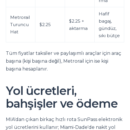
rma
Hafif
Metrorail
$2.25 +
bagaj,
Turuncu
$2.25
aktarma
gündüz,
Hat
sıkı bütçe
Tüm fiyatlar taksiler ve paylaşımlı araçlar için araç
başına (kişi başına değil), Metrorail için ise kişi
başına hesaplanır.
Yol ücretleri,
bahşişler ve ödeme
MIA'dan çıkan birkaç hızlı rota SunPass elektronik
yol ücretlerini kullanır; Miami-Dade'de nakit yol