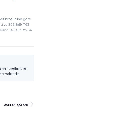
zmet broşürüne göre
esi ve 305-869-1163
Russland345, CC BY-SA
iyer bağlantıları
yazmaktadır.
Sonraki gönderi