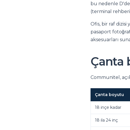
bu nedenle D'den
(terminal rehber
Ofis, bir raf diz
pasaport fotoğrafl
aksesuarları suna
Çanta 
Communitel, açık,
Çanta boyutu
18 inçe kadar
18 ila 24 inç