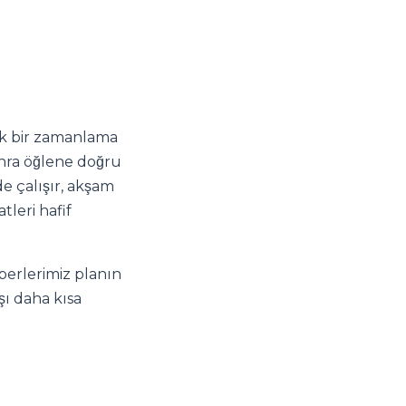
ik bir zamanlama
onra öğlene doğru
de çalışır, akşam
leri hafif
erlerimiz planın
şı daha kısa