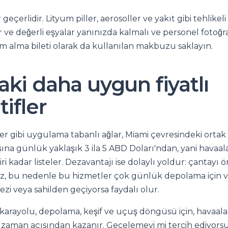
 geçerlidir. Lityum piller, aerosoller ve yakıt gibi tehlik
 ve değerli eşyalar yanınızda kalmalı ve personel fotoğra
lim alma bileti olarak da kullanılan makbuzu saklayın.
aki daha uygun fiyatlı
tifler
r gibi uygulama tabanlı ağlar, Miami çevresindeki orta
şına günlük yaklaşık 3 ila 5 ABD Doları'ndan, yani havaal
ri kadar listeler. Dezavantajı ise dolaylı yoldur: çantayı 
z, bu nedenle bu hizmetler çok günlük depolama için v
zi veya sahilden geçiyorsa faydalı olur.
n karayolu, depolama, keşif ve uçuş döngüsü için, havaa
le zaman açısından kazanır. Gecelemeyi mi tercih ediyor