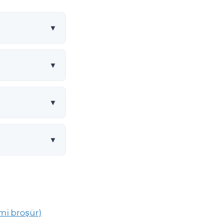
▾
▾
▾
▾
mi broşür)