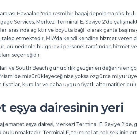
lararası Havaalanı'nda resmi bir bagaj depolama ofisi bu
ge Services, Merkezi Terminal E, Seviye 2'de çalışmakt
tleri arasında açıktır ve boyuta bağlı olarak çanta başına
 talep etmektedir. MIA'da kendi kendine hizmet veren 
, bu nedenle bu görevli personel tarafından hizmet ve
alanı seçeneğidir.
arı ve South Beach günübirlik gezginleri değerini en çok
 Miami'de mi sürükleyeceğinize yoksa özgürce mi yürüye
m fiyatlar, kurallar ve daha uygun fiyatlı alternatifler b
 eşya dairesinin yeri
 emanet eşya dairesi, Merkezi Terminal E, Seviye 2'de, 
 bulunmaktadır. Terminal E, terminal at nalı şeklinin orta