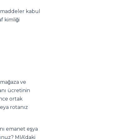
eli maddeler kabul
f kimliği
k mağaza ve
anı ücretinin
önce ortak
eya rotanız
lanı emanet eşya
sunuz? MIA'daki