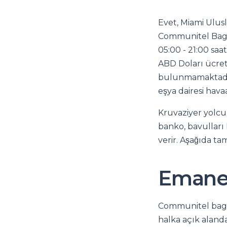
Evet, Miami Ulus
Communitel Bagga
05:00 - 21:00 saa
ABD Doları ücret
bulunmamaktadır
eşya dairesi hava
Kruvaziyer yolcul
banko, bavulları
verir. Aşağıda ta
Emanet
Communitel bagaj
halka açık alanda