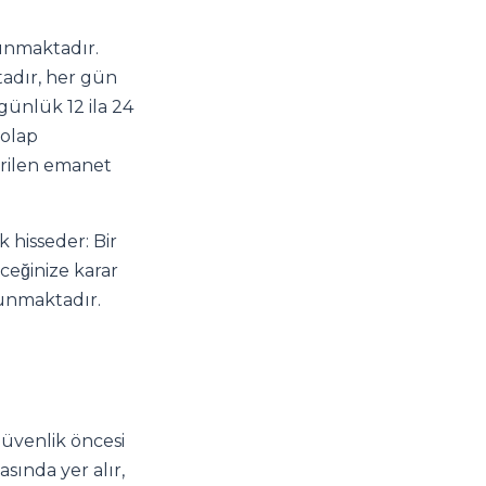
lunmaktadır.
adır, her gün
 günlük 12 ila 24
dolap
rilen emanet
 hisseder: Bir
ceğinize karar
ulunmaktadır.
güvenlik öncesi
sında yer alır,