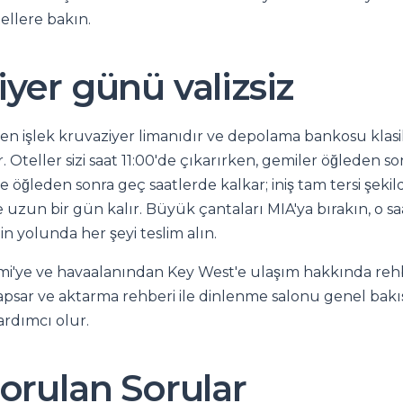
ellere bakın.
yer günü valizsiz
en işlek kruvaziyer limanıdır ve depolama bankosu klas
Oteller sizi saat 11:00'de çıkarırken, gemiler öğleden s
 öğleden sonra geç saatlerde kalkar; iniş tam tersi şekil
un bir gün kalır. Büyük çantaları MIA'ya bırakın, o saat
in yolunda her şeyi teslim alın.
i'ye ve havaalanından Key West'e ulaşım hakkında rehb
kapsar ve aktarma rehberi ile dinlenme salonu genel bakı
yardımcı olur.
Sorulan Sorular