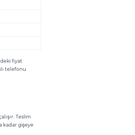
deki fiyat
alı telefonu
alışır. Teslim
ha kadar gişeye