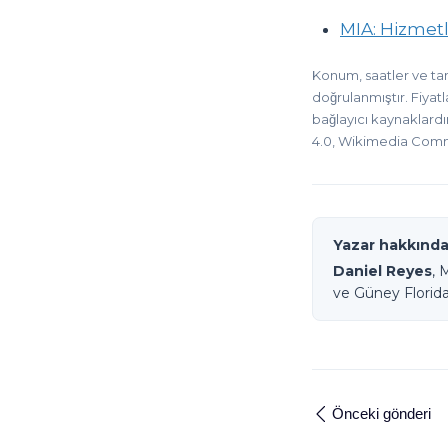
MIA: Hizmetl
Konum, saatler ve ta
doğrulanmıştır. Fiyat
bağlayıcı kaynaklardır
4.0, Wikimedia Commo
Yazar hakkınd
Daniel Reyes
, 
ve Güney Florida
Önceki gönderi