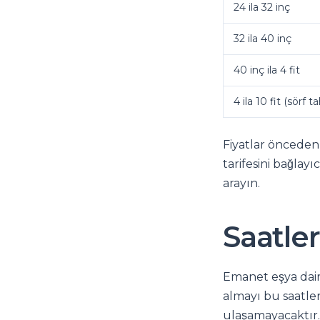
24 ila 32 inç
32 ila 40 inç
40 inç ila 4 fit
4 ila 10 fit (sörf t
Fiyatlar önceden
tarifesini bağlay
arayın.
Saatler
Emanet eşya daire
almayı bu saatler
ulaşamayacaktır.