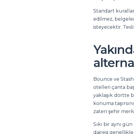
Standart kurallar
edilmez, belgeler
isteyecektir. Tes
Yakınd
alterna
Bounce ve Stashe
otelleri çanta ba
yaklaşık dörtte bi
konuma taşırsını
zaten şehir merke
Sıkı bir aynı gü
dairesi genellik