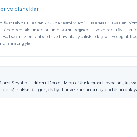
er ve olanaklar
m fiyat tablosu Haziran 2026'da resmi Miami Uluslararası Havaalanı hi
lar önceden bildirimde bulunmaksızın değişebilir; veznedeki fiyat tarif
. Bu bağımsız bir rehberdir ve havaalanıyla ilişkili değildir. Fotoğraf: 
ns aracılığıyla.
a
Miami Seyahat Editörü. Daniel, Miami Uluslararası Havaalanı, kruvaz
 lojistiği hakkında, gerçek fiyatlar ve zamanlamaya odaklanarak 