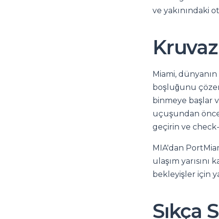
ve yakınındaki ot
Kruvazi
Miami, dünyanın 
boşluğunu çözer. 
binmeye başlar ve
uçuşundan önce uz
geçirin ve check-
MIA'dan PortMiam
ulaşım yarısını 
bekleyişler için 
Sıkça 