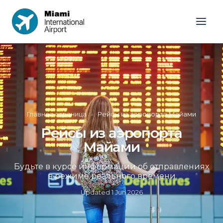
Главная страница
»
Рейсы из аэропорта Майами
Рейсы из аэропорта
Майами
Будьте в курсе информации об отправлениях
в режиме реального времени
Updated
1 Jun 2026