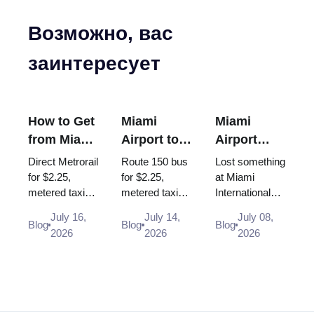
Возможно, вас
заинтересует
How to Get
Miami
Miami
from Miami
Airport to
Airport
Airport to
South
Lost and
Direct Metrorail
Route 150 bus
Lost something
Brickell
Beach: Bus
Found:
for $2.25,
for $2.25,
at Miami
metered taxi
metered taxi
International
150, Taxi,
How to
~$30-35 or
(~$40-50, the
Airport? Here
Uber (2026
Report a
July 16,
July 14,
July 08,
Uber - every
$35 flat rate is
is exactly
Blog
Blog
Blog
Guide)
Lost Item
2026
2026
2026
way from MIA
gone) or Uber -
where and how
to Brickell in
every way
to report items
2026, with
from MIA to
lost in the
times and
South Beach
terminal, at
scenar...
i...
TS...