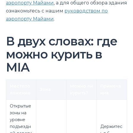
аэропорту Майами
, а для общего обзора здания
ознакомьтесь с нашим
руководством по
аэропорту Майами
.
В двух словах: где
можно курить в
MIA
Местопо
Можно ли
Примеча
Зона
ложение
курить?
ния
Открытые
зоны на
уровне
подъездн
Держитес