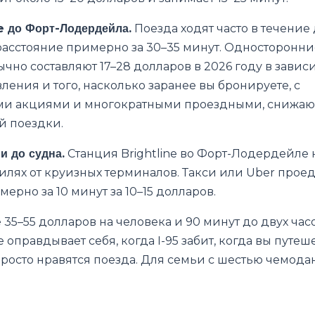
ne до Форт-Лодердейла.
Поезда ходят часто в течение
асстояние примерно за 30–35 минут. Односторонни
ычно составляют 17–28 долларов в 2026 году в завис
ления и того, насколько заранее вы бронируете, с
и акциями и многократными проездными, снижа
й поездки.
и до судна.
Станция Brightline во Форт-Лодердейле 
илях от круизных терминалов. Такси или Uber проед
ерно за 10 минут за 10–15 долларов.
35–55 долларов на человека и 90 минут до двух час
ne оправдывает себя, когда I-95 забит, когда вы путеш
просто нравятся поезда. Для семьи с шестью чемод