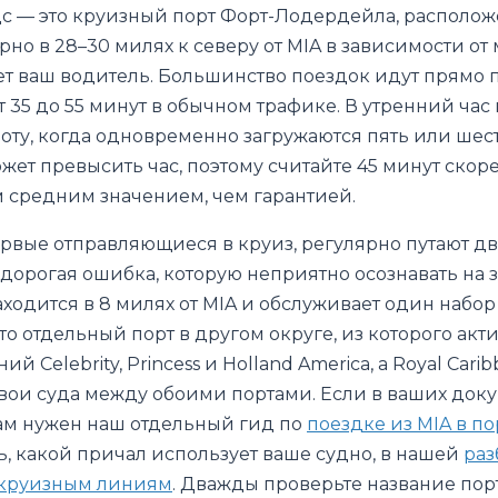
с — это круизный порт Форт-Лодердейла, располож
но в 28–30 милях к северу от MIA в зависимости от 
т ваш водитель. Большинство поездок идут прямо по
т 35 до 55 минут в обычном трафике. В утренний час
оту, когда одновременно загружаются пять или шест
жет превысить час, поэтому считайте 45 минут скор
средним значением, чем гарантией.
рвые отправляющиеся в круиз, регулярно путают д
 дорогая ошибка, которую неприятно осознавать на 
ходится в 8 милях от MIA и обслуживает один набор 
о отдельный порт в другом округе, из которого акт
 Celebrity, Princess и Holland America, а Royal Cari
вои суда между обоими портами. Если в ваших доку
ам нужен наш отдельный гид по
поездке из MIA в п
ь, какой причал использует ваше судно, в нашей
раз
 круизным линиям
. Дважды проверьте название пор