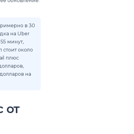
нее обновление:
примерно в 30
дка на Uber
 55 минут,
л стоит около
il плюс
долларов,
 долларов на
 от