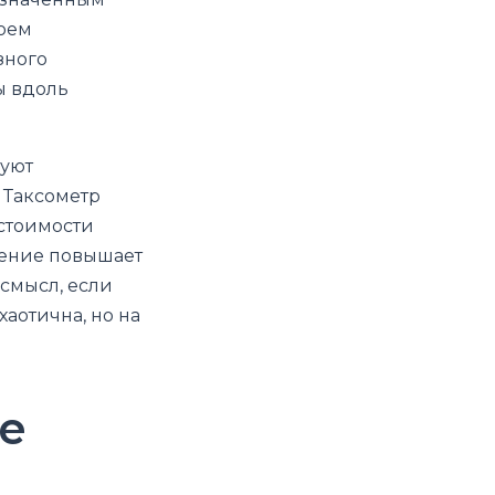
воем
зного
ы вдоль
буют
 Таксометр
 стоимости
жение повышает
 смысл, если
аотична, но на
е