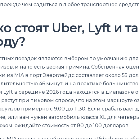
прежде чем садиться в любое транспортное средств
о стоят Uber, Lyft и т
оду?
стных поездок являются выбором по умолчанию для
изов, и на то есть веская причина. Собственная оце
и из MIA в порт Эверглейдс составляет около 55 дол
лительностью 46 минут, и на практике большинство
 Lyft в середине 2026 года находятся в диапазоне о
растут при пиковом спросе, что на этом маршруте о
круизов примерно с 9:00 до 11:30. Если срабатывает
е, или вам нужен автомобиль класса XL для четверы
жом, ожидайте стоимость от 80 до 100 долларов.
в MIA проста: следуйте указателям «Rideshare» к о