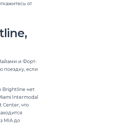
откажитесь от
line,
Майами и Форт-
 поездку, если
Brightline нет.
iami Intermodal
 Center, что
находится
з MIA до