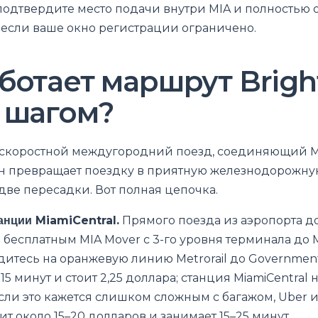
 подтвердите место подачи внутри MIA и полностью 
 если ваше окно регистрации ограничено.
ботает маршрут Bright
а шагом?
то скоростной междугородний поезд, соединяющий 
н превращает поездку в приятную железнодорожную
две пересадки. Вот полная цепочка.
танции MiamiCentral.
Прямого поезда из аэропорта до 
 бесплатным MIA Mover с 3-го уровня терминала до M
адитесь на оранжевую линию Metrorail до Government
15 минут и стоит 2,25 доллара; станция MiamiCentral 
сли это кажется слишком сложным с багажом, Uber и
оит около 15–20 долларов и занимает 15–25 минут.