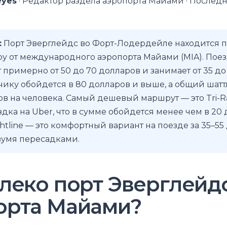
eyes
· Редактор раздела аэропорта Майами · Послед
:
Порт Эверглейдс во Форт-Лодердейле находится 
ру от международного аэропорта Майами (MIA). Поез
т примерно от 50 до 70 долларов и занимает от 35 до
тчику обойдется в 80 долларов и выше, а общий шатт
ов на человека. Самый дешевый маршрут — это Tri-Ra
здка на Uber, что в сумме обойдется менее чем в 20 
ghtline — это комфортный вариант на поезде за 35–55
вумя пересадками.
леко порт Эверглейдс
орта Майами?