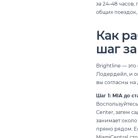
за 24–48 часов,
общих поездок,
Как ра
шаг з
Brightline — э
Лодердейл, и о
вы согласны на 
Шаг 1: MIA до с
Воспользуйтесь
Center, затем с
занимает около 
прямо рядом. Е
MiamiCentral ст