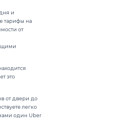
 дня и
е тарифы на
имости от
ющими
находится
ет это
ов от двери до
ествуете легко
анами один Uber