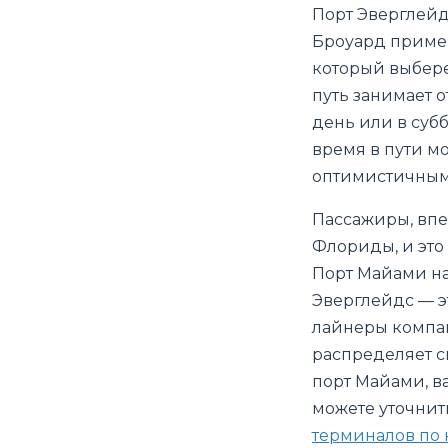
Порт Эверглейд
Броуард пример
который выбере
путь занимает о
день или в субб
время в пути мо
оптимистичным 
Пассажиры, впе
Флориды, и это
Порт Майами на
Эверглейдс — эт
лайнеры компаний
распределяет с
порт Майами, в
можете уточнит
терминалов по