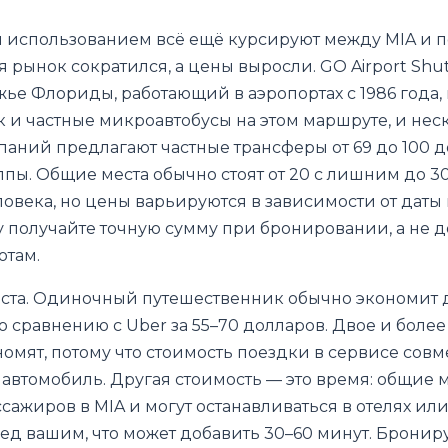
 использованием всё ещё курсируют между MIA и 
я рынок сократился, а цены выросли. GO Airport Shut
е Флориды, работающий в аэропортах с 1986 года, 
ак и частные микроавтобусы на этом маршруте, и нес
аний предлагают частные трансферы от 69 до 100 
пы. Общие места обычно стоят от 20 с лишним до 3
ловека, но цены варьируются в зависимости от даты
у получайте точную сумму при бронировании, а не 
отам.
ста. Одиночный путешественник обычно экономит 
о сравнению с Uber за 55–70 долларов. Двое и более
номят, потому что стоимость поездки в сервисе сов
 автомобиль. Другая стоимость — это время: общие
сажиров в MIA и могут останавливаться в отелях ил
ед вашим, что может добавить 30–60 минут. Брони