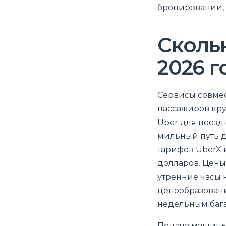
бронировании, 
Скольк
2026 г
Сервисы совме
пассажиров кру
Uber для поездк
мильный путь д
тарифов UberX и
долларов. Цены 
утренние часы 
ценообразовани
недельным бага
Подача машины 