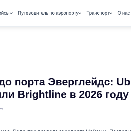
ейсы
Путеводитель по аэропорту
Транспорт
О нас
до порта Эверглейдс: Ub
ли Brightline в 2026 году
es