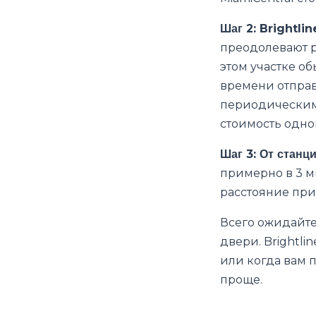
Шаг 2: Brightli
преодолевают р
этом участке об
времени отправ
периодическим
стоимость одно
Шаг 3: От станци
примерно в 3 м
расстояние прим
Всего ожидайте 
двери. Brightli
или когда вам 
проще.