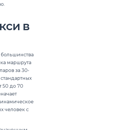
о.
акси в
 большинства
нка маршрута
ларов за 30-
 стандартных
т 50 до 70
значает
 динамическое
х человек с
бозначенным