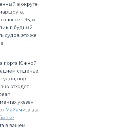
енный в округе
маршрута,
 шоссе I-95, и
 пик в будний
ь судов, это же
ее
ва порта Южной
заднем сиденье.
судов; порт
ивно отходят
bbean
ментах указан
орт Майами
, а вы
бивке
та в вашем