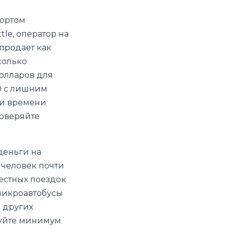
портом
tle, оператор на
продает как
колько
долларов для
0 с лишним
 и времени
доверяйте
деньги на
 человек почти
местных поездок
 микроавтобусы
и других
руйте минимум