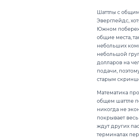
Шаттлы с общим
Эверглейдс, хот
Южном побережь
общие места, т
небольших комп
небольшой груп
долларов на че
подачи, поэтом
старым скринш
Математика про
общем шаттле п
никогда не эко
покрывает весь
ждут других пас
терминалах пер