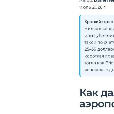
Автор:
Daniel R
июль 2026 г.
Краткий ответ
милях к севе
или Lyft стои
такси по сче
25–35 доллар
короткая пое
тогда как Bri
человека с д
Как да
аэроп