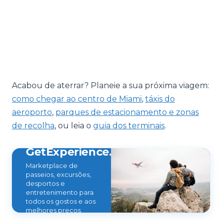
Acabou de aterrar? Planeie a sua próxima viagem:
como chegar ao centro de Miami
,
táxis do
aeroporto
,
parques de estacionamento e zonas
de recolha
, ou leia o
guia dos terminais
.
GetExperience.com
Marketplace de
passeios, excursões,
desportos e
entretenimento para
todos os gostos e aos
melhores preços.