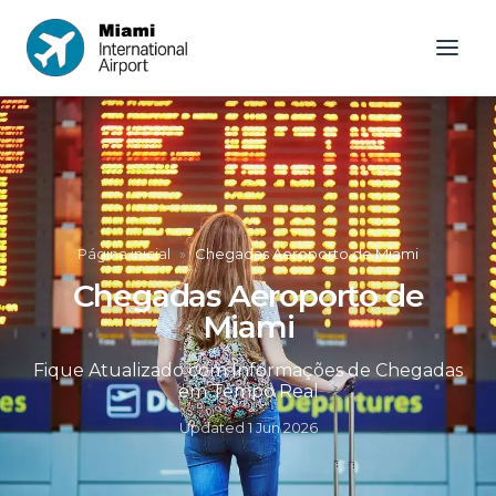
Página inicial
»
Chegadas Aeroporto de Miami
Chegadas Aeroporto de
Miami
Fique Atualizado com Informações de Chegadas
em Tempo Real
Updated
1 Jun 2026