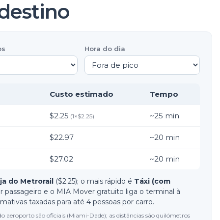
destino
os
Hora do dia
Custo estimado
Tempo
$2.25
~
25
min
(
1
×
$2.25
)
$22.97
~
20
min
$27.02
~
20
min
ja do Metrorail
($2.25); o mais rápido é
Táxi (com
or passageiro e o MIA Mover gratuito liga o terminal à
stimativas taxadas para até 4 pessoas por carro.
do aeroporto são oficiais (Miami-Dade); as distâncias são quilómetros