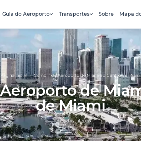
Guia do Aeroporto
Transportes
Sobre
Mapa do
Página inicial
»
Como ir do Aeroporto de Miami ao Centro de Miami
 Aeroporto de Miam
de Miami
Updated
16 Jul 2026