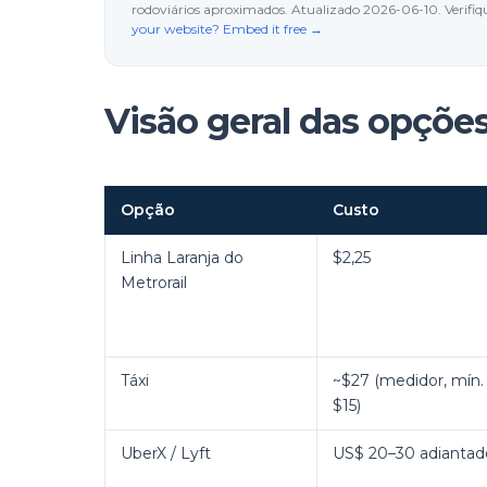
rodoviários aproximados. Atualizado 2026-06-10. Verifiq
your website? Embed it free →
Visão geral das opções
Opção
Custo
Linha Laranja do
$2,25
Metrorail
Táxi
~$27 (medidor, mín.
$15)
UberX / Lyft
US$ 20–30 adiantad