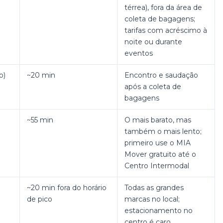
térrea), fora da área de
coleta de bagagens;
tarifas com acréscimo à
noite ou durante
eventos
o)
~20 min
Encontro e saudação
após a coleta de
bagagens
~55 min
O mais barato, mas
também o mais lento;
primeiro use o MIA
Mover gratuito até o
Centro Intermodal
~20 min fora do horário
Todas as grandes
de pico
marcas no local;
estacionamento no
centro é caro