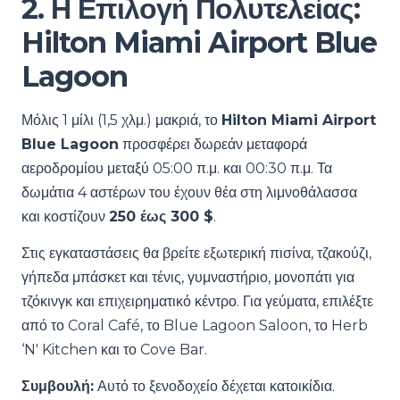
2. Η Επιλογή Πολυτελείας:
Hilton Miami Airport Blue
Lagoon
Μόλις 1 μίλι (1,5 χλμ.) μακριά, το
Hilton Miami Airport
Blue Lagoon
προσφέρει δωρεάν μεταφορά
αεροδρομίου μεταξύ 05:00 π.μ. και 00:30 π.μ. Τα
δωμάτια 4 αστέρων του έχουν θέα στη λιμνοθάλασσα
και κοστίζουν
250 έως 300 $
.
Στις εγκαταστάσεις θα βρείτε εξωτερική πισίνα, τζακούζι,
γήπεδα μπάσκετ και τένις, γυμναστήριο, μονοπάτι για
τζόκινγκ και επιχειρηματικό κέντρο. Για γεύματα, επιλέξτε
από το Coral Café, το Blue Lagoon Saloon, το Herb
‘N' Kitchen και το Cove Bar.
Συμβουλή:
Αυτό το ξενοδοχείο δέχεται κατοικίδια.