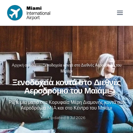
Αρχική σελίδα
»
Ξενοδοχεία κοντά στο Διεθνές Αεροδρόμιο του
Μαϊάμι
Ξενοδοχεία κοντά στο Διεθνές
Αεροδρόμιο του Μαϊάμι
Ρίξτε μια ματιά στα Κορυφαία Μέρη Διαμονής κοντά στο
Αεροδρόμιο MIA και στο Κέντρο του Μαϊάμι
Updated
8 Jul 2026