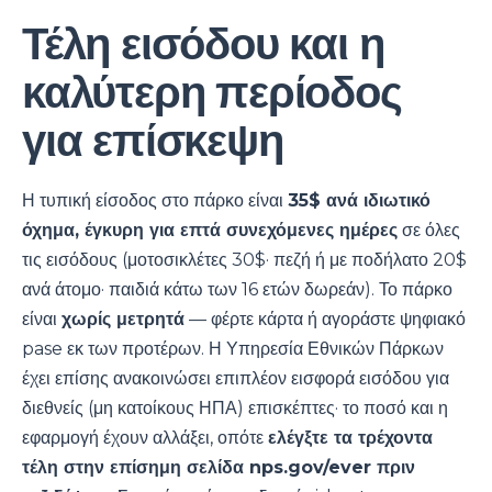
Τέλη εισόδου και η
καλύτερη περίοδος
για επίσκεψη
Η τυπική είσοδος στο πάρκο είναι
35$ ανά ιδιωτικό
όχημα, έγκυρη για επτά συνεχόμενες ημέρες
σε όλες
τις εισόδους (μοτοσικλέτες 30$· πεζή ή με ποδήλατο 20$
ανά άτομο· παιδιά κάτω των 16 ετών δωρεάν). Το πάρκο
είναι
χωρίς μετρητά
— φέρτε κάρτα ή αγοράστε ψηφιακό
pase εκ των προτέρων. Η Υπηρεσία Εθνικών Πάρκων
έχει επίσης ανακοινώσει επιπλέον εισφορά εισόδου για
διεθνείς (μη κατοίκους ΗΠΑ) επισκέπτες· το ποσό και η
εφαρμογή έχουν αλλάξει, οπότε
ελέγξτε τα τρέχοντα
τέλη στην επίσημη σελίδα nps.gov/ever πριν