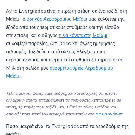
Αν τα Everglades είναι η πρώτη στάση σε ένα ταξίδι στη
Μαϊάμι, ο
οδηγός Αεροδρομίου Μαϊάμι
μας καλύπτει την
έξοδο από τους τερματικούς σταθμούς και την είσοδο
στην πόλη, και ο οδηγός
τι να κάνετε στη Μαϊάμι
συνοψίζει παραλίες, Art Deco και άλλες ημερήσιες
εκδρομές. Ταξιδεύετε από αλλού; Ελέγξτε ποιοι
αερομεταφορείς και τερματικοί σταθμοί εξυπηρετούν το
MIA στη σελίδα μας
αερομεταφορείς Αεροδρομίου
Μαϊάμι
.
Τέλη πάρκου, ώρες, τιμές εκδρομών και εποχικές υπηρεσίες
αλλάζουν· πάντα επιβεβαιώνετε τις τρέχουσες λεπτομέρειες με
επίσημες πηγές πριν ταξιδέψετε, ειδικά το τέλος εισόδου και
οποιαδήποτε επιπλέον εισφορά επισκεπτών στο
nps.gov/ever
.
Πόσο μακριά είναι τα Everglades από το αεροδρόμιο της
Μαϊάμι;