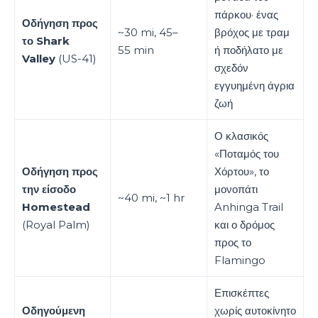
πάρκου· ένας
Οδήγηση προς
~30 mi, 45–
βρόχος με τραμ
το Shark
55 min
ή ποδήλατο με
Valley
(US-41)
σχεδόν
εγγυημένη άγρια
ζωή
Ο κλασικός
«Ποταμός του
Οδήγηση προς
Χόρτου», το
την είσοδο
μονοπάτι
~40 mi, ~1 hr
Homestead
Anhinga Trail
(Royal Palm)
και ο δρόμος
προς το
Flamingo
Επισκέπτες
Οδηγούμενη
χωρίς αυτοκίνητο