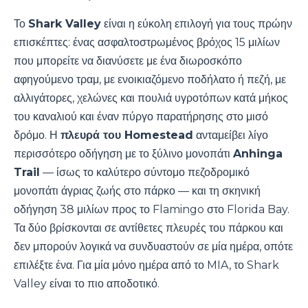
Το
Shark Valley
είναι η εύκολη επιλογή για τους πρώην
επισκέπτες: ένας ασφαλτοστρωμένος βρόχος 15 μιλίων
που μπορείτε να διανύσετε με ένα διωροσκόπο
αφηγούμενο τραμ, με ενοικιαζόμενο ποδήλατο ή πεζή, με
αλλιγάτορες, χελώνες και πουλιά υγροτόπων κατά μήκος
του καναλιού και έναν πύργο παρατήρησης στο μισό
δρόμο. Η
πλευρά του Homestead
ανταμείβει λίγο
περισσότερο οδήγηση με το ξύλινο μονοπάτι
Anhinga
Trail
— ίσως το καλύτερο σύντομο πεζοδρομικό
μονοπάτι άγριας ζωής στο πάρκο — και τη σκηνική
οδήγηση 38 μιλίων προς το Flamingo στο Florida Bay.
Τα δύο βρίσκονται σε αντίθετες πλευρές του πάρκου και
δεν μπορούν λογικά να συνδυαστούν σε μία ημέρα, οπότε
επιλέξτε ένα. Για μία μόνο ημέρα από το MIA, το Shark
Valley είναι το πιο αποδοτικό.