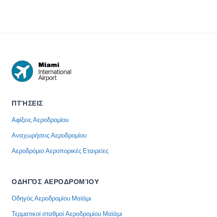
2026, with
from MIA to
lost in the
times and
South Beach
terminal, at
scenar...
i...
TS...
ΠΤΉΣΕΙΣ
Αφίξεις Αεροδρομίου
Αναχωρήσεις Αεροδρομίου
Αεροδρόμιο Αεροπορικές Εταιρείες
ΟΔΗΓΌΣ ΑΕΡΟΔΡΟΜΊΟΥ
Οδηγός Αεροδρομίου Μαϊάμι
Τερματικοί σταθμοί Αεροδρομίου Μαϊάμι