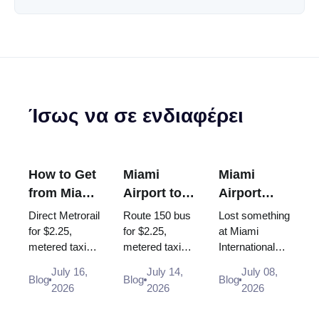
Ίσως να σε ενδιαφέρει
How to Get
Miami
Miami
from Miami
Airport to
Airport
Airport to
South
Lost and
Direct Metrorail
Route 150 bus
Lost something
Brickell
Beach: Bus
Found:
for $2.25,
for $2.25,
at Miami
metered taxi
metered taxi
International
150, Taxi,
How to
~$30-35 or
(~$40-50, the
Airport? Here
Uber (2026
Report a
July 16,
July 14,
July 08,
Uber - every
$35 flat rate is
is exactly
Blog
Blog
Blog
Guide)
Lost Item
2026
2026
2026
way from MIA
gone) or Uber -
where and how
to Brickell in
every way
to report items