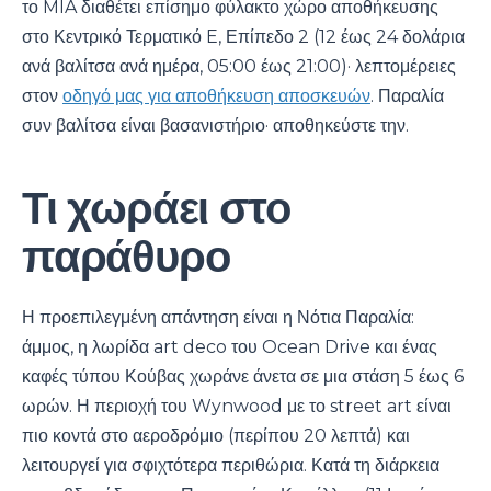
το MIA διαθέτει επίσημο φύλακτο χώρο αποθήκευσης
στο Κεντρικό Τερματικό E, Επίπεδο 2 (12 έως 24 δολάρια
ανά βαλίτσα ανά ημέρα, 05:00 έως 21:00)· λεπτομέρειες
στον
οδηγό μας για αποθήκευση αποσκευών
. Παραλία
συν βαλίτσα είναι βασανιστήριο· αποθηκεύστε την.
Τι χωράει στο
παράθυρο
Η προεπιλεγμένη απάντηση είναι η Νότια Παραλία:
άμμος, η λωρίδα art deco του Ocean Drive και ένας
καφές τύπου Κούβας χωράνε άνετα σε μια στάση 5 έως 6
ωρών. Η περιοχή του Wynwood με το street art είναι
πιο κοντά στο αεροδρόμιο (περίπου 20 λεπτά) και
λειτουργεί για σφιχτότερα περιθώρια. Κατά τη διάρκεια