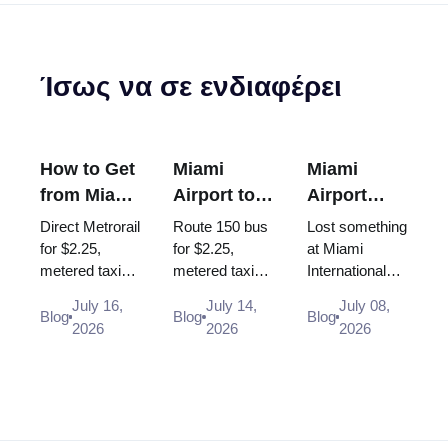
Ίσως να σε ενδιαφέρει
How to Get
Miami
Miami
from Miami
Airport to
Airport
Airport to
South
Lost and
Direct Metrorail
Route 150 bus
Lost something
Brickell
Beach: Bus
Found:
for $2.25,
for $2.25,
at Miami
metered taxi
metered taxi
International
150, Taxi,
How to
~$30-35 or
(~$40-50, the
Airport? Here
Uber (2026
Report a
July 16,
July 14,
July 08,
Uber - every
$35 flat rate is
is exactly
Blog
Blog
Blog
Guide)
Lost Item
2026
2026
2026
way from MIA
gone) or Uber -
where and how
to Brickell in
every way
to report items
2026, with
from MIA to
lost in the
times and
South Beach
terminal, at
scenar...
i...
TS...