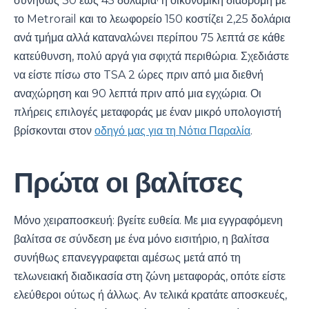
συνήθως 30 έως 45 δολάρια· η οικονομική διαδρομή με
το Metrorail και το λεωφορείο 150 κοστίζει 2,25 δολάρια
ανά τμήμα αλλά καταναλώνει περίπου 75 λεπτά σε κάθε
κατεύθυνση, πολύ αργά για σφιχτά περιθώρια. Σχεδιάστε
να είστε πίσω στο TSA 2 ώρες πριν από μια διεθνή
αναχώρηση και 90 λεπτά πριν από μια εγχώρια. Οι
πλήρεις επιλογές μεταφοράς με έναν μικρό υπολογιστή
βρίσκονται στον
οδηγό μας για τη Νότια Παραλία
.
Πρώτα οι βαλίτσες
Μόνο χειραποσκευή: βγείτε ευθεία. Με μια εγγραφόμενη
βαλίτσα σε σύνδεση με ένα μόνο εισιτήριο, η βαλίτσα
συνήθως επανεγγραφεται αμέσως μετά από τη
τελωνειακή διαδικασία στη ζώνη μεταφοράς, οπότε είστε
ελεύθεροι ούτως ή άλλως. Αν τελικά κρατάτε αποσκευές,